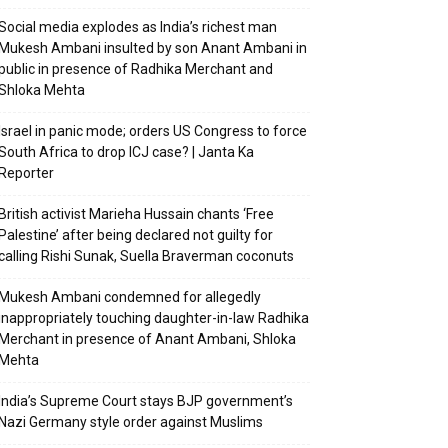
Social media explodes as India’s richest man
Mukesh Ambani insulted by son Anant Ambani in
public in presence of Radhika Merchant and
Shloka Mehta
Israel in panic mode; orders US Congress to force
South Africa to drop ICJ case? | Janta Ka
Reporter
British activist Marieha Hussain chants ‘Free
Palestine’ after being declared not guilty for
calling Rishi Sunak, Suella Braverman coconuts
Mukesh Ambani condemned for allegedly
inappropriately touching daughter-in-law Radhika
Merchant in presence of Anant Ambani, Shloka
Mehta
India’s Supreme Court stays BJP government’s
Nazi Germany style order against Muslims