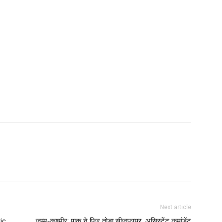
Next article
ic
जम्मू-कश्मीर: पाक ने फिर तोड़ा सीजफायर, असिस्टेंट कमांडेंट