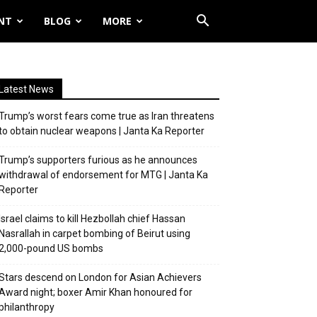
NT
BLOG
MORE
Latest News
Trump’s worst fears come true as Iran threatens
to obtain nuclear weapons | Janta Ka Reporter
Trump’s supporters furious as he announces
withdrawal of endorsement for MTG | Janta Ka
Reporter
Israel claims to kill Hezbollah chief Hassan
Nasrallah in carpet bombing of Beirut using
2,000-pound US bombs
Stars descend on London for Asian Achievers
Award night; boxer Amir Khan honoured for
philanthropy