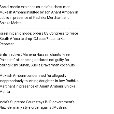
Social media explodes as India’s richest man
Mukesh Ambani insulted by son Anant Ambani in
public in presence of Radhika Merchant and
Shloka Mehta
Israel in panic mode; orders US Congress to force
South Africa to drop ICJ case? | Janta Ka
Reporter
British activist Marieha Hussain chants ‘Free
Palestine’ after being declared not guilty for
calling Rishi Sunak, Suella Braverman coconuts
Mukesh Ambani condemned for allegedly
inappropriately touching daughter-in-law Radhika
Merchant in presence of Anant Ambani, Shloka
Mehta
India’s Supreme Court stays BJP government’s
Nazi Germany style order against Muslims