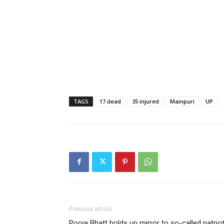
TAGS
17 dead
35 injured
Mainpuri
UP
Previous article
Pooja Bhatt holds up mirror to so-called patriot