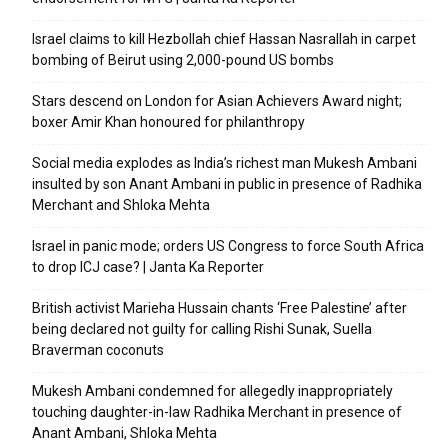
Israel claims to kill Hezbollah chief Hassan Nasrallah in carpet
bombing of Beirut using 2,000-pound US bombs
Stars descend on London for Asian Achievers Award night;
boxer Amir Khan honoured for philanthropy
Social media explodes as India’s richest man Mukesh Ambani
insulted by son Anant Ambani in public in presence of Radhika
Merchant and Shloka Mehta
Israel in panic mode; orders US Congress to force South Africa
to drop ICJ case? | Janta Ka Reporter
British activist Marieha Hussain chants ‘Free Palestine’ after
being declared not guilty for calling Rishi Sunak, Suella
Braverman coconuts
Mukesh Ambani condemned for allegedly inappropriately
touching daughter-in-law Radhika Merchant in presence of
Anant Ambani, Shloka Mehta