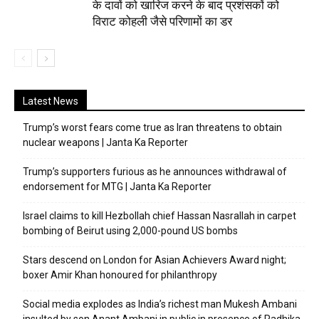
के दावों को खारिज करने के बाद प्रशंसकों को
विराट कोहली जैसे परिणामों का डर
Latest News
Trump’s worst fears come true as Iran threatens to obtain
nuclear weapons | Janta Ka Reporter
Trump’s supporters furious as he announces withdrawal of
endorsement for MTG | Janta Ka Reporter
Israel claims to kill Hezbollah chief Hassan Nasrallah in carpet
bombing of Beirut using 2,000-pound US bombs
Stars descend on London for Asian Achievers Award night;
boxer Amir Khan honoured for philanthropy
Social media explodes as India’s richest man Mukesh Ambani