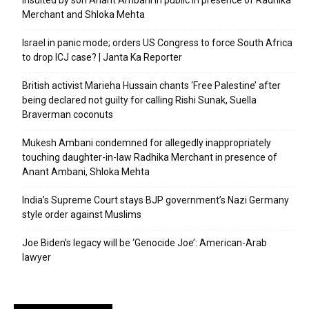
insulted by son Anant Ambani in public in presence of Radhika
Merchant and Shloka Mehta
Israel in panic mode; orders US Congress to force South Africa
to drop ICJ case? | Janta Ka Reporter
British activist Marieha Hussain chants ‘Free Palestine’ after
being declared not guilty for calling Rishi Sunak, Suella
Braverman coconuts
Mukesh Ambani condemned for allegedly inappropriately
touching daughter-in-law Radhika Merchant in presence of
Anant Ambani, Shloka Mehta
India’s Supreme Court stays BJP government’s Nazi Germany
style order against Muslims
Joe Biden’s legacy will be ‘Genocide Joe’: American-Arab
lawyer