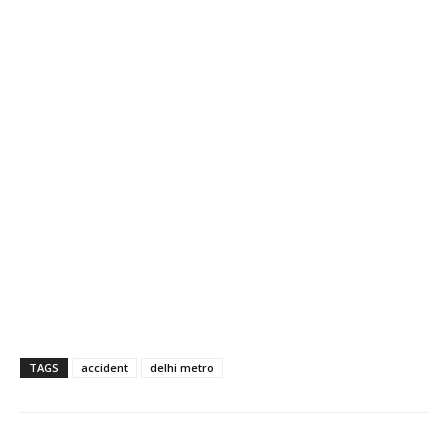
TAGS
accident
delhi metro