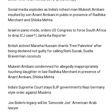
Social media explodes as India’s richest man Mukesh Ambani
insulted by son Anant Ambani in public in presence of Radhika
Merchant and Shloka Mehta
Israel in panic mode; orders US Congress to force South Africa
to drop ICJ case? | Janta Ka Reporter
British activist Marieha Hussain chants ‘Free Palestine’ after
being declared not guilty for calling Rishi Sunak, Suella
Braverman coconuts
Mukesh Ambani condemned for allegedly inappropriately
touching daughter-in-law Radhika Merchant in presence of
Anant Ambani, Shloka Mehta
India’s Supreme Court stays BJP government’s Nazi Germany
style order against Muslims
Joe Biden’s legacy will be ‘Genocide Joe’: American-Arab
lawyer