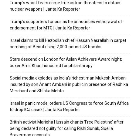
Trump’s worst fears come true as Iran threatens to obtain
nuclear weapons | Janta Ka Reporter
Trump’s supporters furious as he announces withdrawal of
endorsement for MTG | Janta Ka Reporter
Israel claims to kill Hezbollah chief Hassan Nasrallah in carpet
bombing of Beirut using 2,000-pound US bombs
Stars descend on London for Asian Achievers Award night;
boxer Amir Khan honoured for philanthropy
Social media explodes as India’s richest man Mukesh Ambani
insulted by son Anant Ambani in public in presence of Radhika
Merchant and Shloka Mehta
Israel in panic mode; orders US Congress to force South Africa
to drop ICJ case? | Janta Ka Reporter
British activist Marieha Hussain chants ‘Free Palestine’ after
being declared not guilty for calling Rishi Sunak, Suella
Braverman coconuts