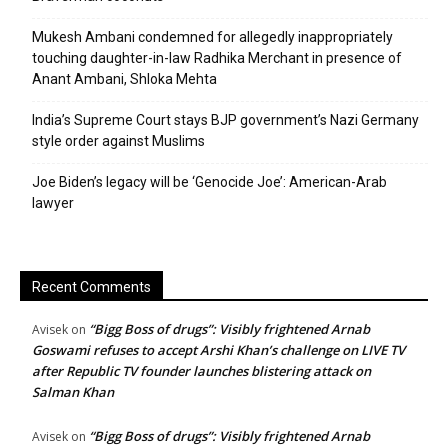
Mukesh Ambani condemned for allegedly inappropriately
touching daughter-in-law Radhika Merchant in presence of
Anant Ambani, Shloka Mehta
India’s Supreme Court stays BJP government’s Nazi Germany
style order against Muslims
Joe Biden’s legacy will be ‘Genocide Joe’: American-Arab
lawyer
Recent Comments
“Bigg Boss of drugs”: Visibly frightened Arnab
Avisek
on
Goswami refuses to accept Arshi Khan’s challenge on LIVE TV
after Republic TV founder launches blistering attack on
Salman Khan
“Bigg Boss of drugs”: Visibly frightened Arnab
Avisek
on