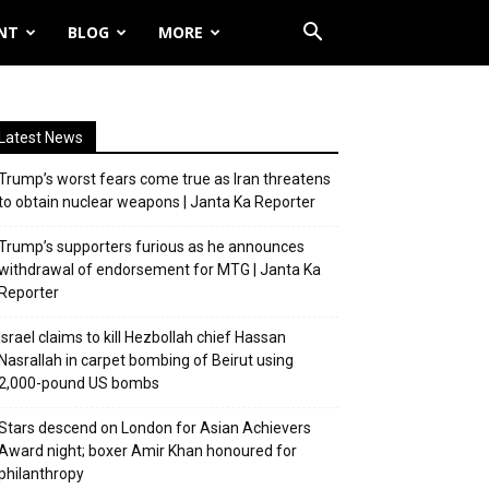
NT
BLOG
MORE
Latest News
Trump’s worst fears come true as Iran threatens
to obtain nuclear weapons | Janta Ka Reporter
Trump’s supporters furious as he announces
withdrawal of endorsement for MTG | Janta Ka
Reporter
Israel claims to kill Hezbollah chief Hassan
Nasrallah in carpet bombing of Beirut using
2,000-pound US bombs
Stars descend on London for Asian Achievers
Award night; boxer Amir Khan honoured for
philanthropy