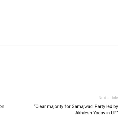
Next article
 on
“Clear majority for Samajwadi Party led by
Akhilesh Yadav in UP”