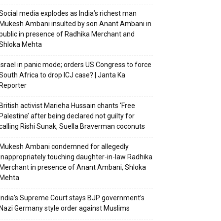
Social media explodes as India’s richest man
Mukesh Ambani insulted by son Anant Ambani in
public in presence of Radhika Merchant and
Shloka Mehta
Israel in panic mode; orders US Congress to force
South Africa to drop ICJ case? | Janta Ka
Reporter
British activist Marieha Hussain chants ‘Free
Palestine’ after being declared not guilty for
calling Rishi Sunak, Suella Braverman coconuts
Mukesh Ambani condemned for allegedly
inappropriately touching daughter-in-law Radhika
Merchant in presence of Anant Ambani, Shloka
Mehta
India’s Supreme Court stays BJP government’s
Nazi Germany style order against Muslims