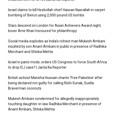
Israel claims to kill Hezbollah chief Hassan Nasrallah in carpet
bombing of Beirut using 2,000-pound US bombs
Stars descend on London for Asian Achievers Award night;
boxer Amir Khan honoured for philanthropy
Social media explodes as India’s richest man Mukesh Ambani
insulted by son Anant Ambani in public in presence of Radhika
Merchant and Shloka Mehta
Israel in panic mode; orders US Congress to force South Africa
to drop ICJ case? | Janta Ka Reporter
British activist Marieha Hussain chants ‘Free Palestine’ after
being declared not guilty for calling Rishi Sunak, Suella
Braverman coconuts
Mukesh Ambani condemned for allegedly inappropriately
touching daughter-in-law Radhika Merchant in presence of
Anant Ambani, Shloka Mehta