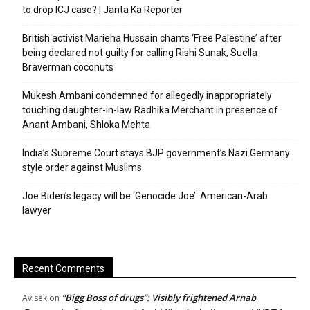
to drop ICJ case? | Janta Ka Reporter
British activist Marieha Hussain chants ‘Free Palestine’ after
being declared not guilty for calling Rishi Sunak, Suella
Braverman coconuts
Mukesh Ambani condemned for allegedly inappropriately
touching daughter-in-law Radhika Merchant in presence of
Anant Ambani, Shloka Mehta
India’s Supreme Court stays BJP government’s Nazi Germany
style order against Muslims
Joe Biden’s legacy will be ‘Genocide Joe’: American-Arab
lawyer
Recent Comments
“Bigg Boss of drugs”: Visibly frightened Arnab
Avisek
on