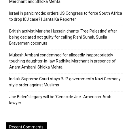
Merchant and Shloka Mehta
Israel in panic mode; orders US Congress to force South Africa
to drop ICJ case? | Janta Ka Reporter
British activist Marieha Hussain chants ‘Free Palestine’ after
being declared not guilty for calling Rishi Sunak, Suella
Braverman coconuts
Mukesh Ambani condemned for allegedly inappropriately
touching daughter-in-law Radhika Merchant in presence of
Anant Ambani, Shloka Mehta
India’s Supreme Court stays BJP government’s Nazi Germany
style order against Muslims
Joe Biden’s legacy will be ‘Genocide Joe’: American-Arab
lawyer
Recent Comments