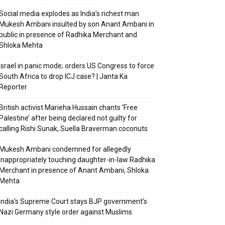
Social media explodes as India’s richest man
Mukesh Ambani insulted by son Anant Ambani in
public in presence of Radhika Merchant and
Shloka Mehta
Israel in panic mode; orders US Congress to force
South Africa to drop ICJ case? | Janta Ka
Reporter
British activist Marieha Hussain chants ‘Free
Palestine’ after being declared not guilty for
calling Rishi Sunak, Suella Braverman coconuts
Mukesh Ambani condemned for allegedly
inappropriately touching daughter-in-law Radhika
Merchant in presence of Anant Ambani, Shloka
Mehta
India’s Supreme Court stays BJP government’s
Nazi Germany style order against Muslims