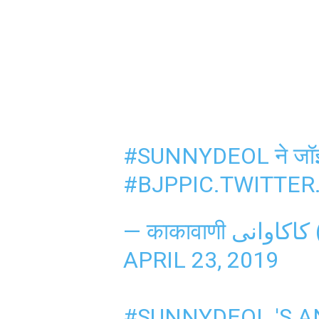
#SUNNYDEOL
ने जॉ
#BJP
PIC.TWITTER
—
APRIL 23, 2019
#SUNNYDEOL
'S 