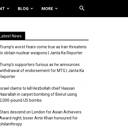
NT
BLOG
MORE
Latest News
Trump’s worst fears come true as Iran threatens
to obtain nuclear weapons | Janta Ka Reporter
Trump’s supporters furious as he announces
withdrawal of endorsement for MTG | Janta Ka
Reporter
Israel claims to kill Hezbollah chief Hassan
Nasrallah in carpet bombing of Beirut using
2,000-pound US bombs
Stars descend on London for Asian Achievers
Award night; boxer Amir Khan honoured for
philanthropy