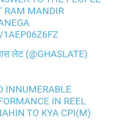
T RAM MANDIR
ANEGA
/1AEP06Z6FZ
 घास लेट (@GHASLATE)
ED INNUMERABLE
FORMANCE IN REEL
NAHIN TO KYA CPI(M)