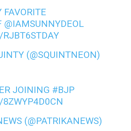
Y FAVORITE
F
@IAMSUNNYDEOL
/RJBT6STDAY
UINTY (@SQUINTNEON)
ER JOINING
#BJP
M/8ZWYP4D0CN
 NEWS (@PATRIKANEWS)