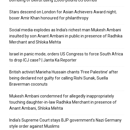
bombing of Beirut using 2,000-pound US bombs
Stars descend on London for Asian Achievers Award night;
boxer Amir Khan honoured for philanthropy
Social media explodes as India’s richest man Mukesh Ambani
insulted by son Anant Ambani in public in presence of Radhika
Merchant and Shloka Mehta
Israel in panic mode; orders US Congress to force South Africa
to drop ICJ case? | Janta Ka Reporter
British activist Marieha Hussain chants ‘Free Palestine’ after
being declared not guilty for calling Rishi Sunak, Suella
Braverman coconuts
Mukesh Ambani condemned for allegedly inappropriately
touching daughter-in-law Radhika Merchant in presence of
Anant Ambani, Shloka Mehta
India’s Supreme Court stays BJP government’s Nazi Germany
style order against Muslims