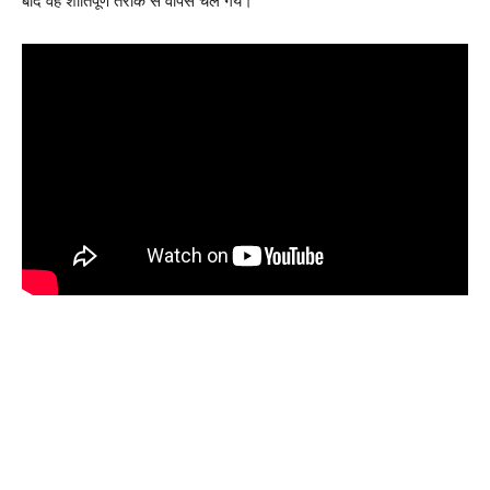
बाद वह शांतिपूर्ण तरीके से वापस चले गये।