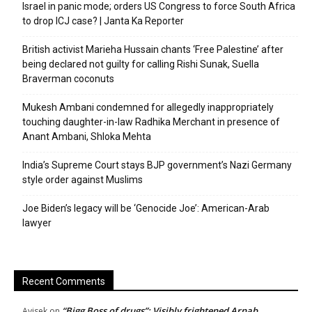
Israel in panic mode; orders US Congress to force South Africa
to drop ICJ case? | Janta Ka Reporter
British activist Marieha Hussain chants ‘Free Palestine’ after
being declared not guilty for calling Rishi Sunak, Suella
Braverman coconuts
Mukesh Ambani condemned for allegedly inappropriately
touching daughter-in-law Radhika Merchant in presence of
Anant Ambani, Shloka Mehta
India’s Supreme Court stays BJP government’s Nazi Germany
style order against Muslims
Joe Biden’s legacy will be ‘Genocide Joe’: American-Arab
lawyer
Recent Comments
“Bigg Boss of drugs”: Visibly frightened Arnab
Avisek
on