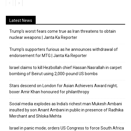
Latest News
Trump’s worst fears come true as Iran threatens to obtain
nuclear weapons | Janta Ka Reporter
Trump’s supporters furious as he announces withdrawal of
endorsement for MTG | Janta Ka Reporter
Israel claims to kill Hezbollah chief Hassan Nasrallah in carpet
bombing of Beirut using 2,000-pound US bombs
Stars descend on London for Asian Achievers Award night;
boxer Amir Khan honoured for philanthropy
Social media explodes as India’s richest man Mukesh Ambani
insulted by son Anant Ambani in public in presence of Radhika
Merchant and Shloka Mehta
Israel in panic mode; orders US Congress to force South Africa