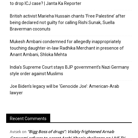
to drop ICJ case? | Janta Ka Reporter
British activist Marieha Hussain chants ‘Free Palestine’ after
being declared not guilty for calling Rishi Sunak, Suella
Braverman coconuts
Mukesh Ambani condemned for allegedly inappropriately
touching daughter-in-law Radhika Merchant in presence of
Anant Ambani, Shloka Mehta
India’s Supreme Court stays BJP government’s Nazi Germany
style order against Muslims
Joe Biden’s legacy will be ‘Genocide Joe’: American-Arab
lawyer
Recent Comments
“Bigg Boss of drugs”: Visibly frightened Arnab
Avisek
on
Goswami refuses to accept Arshi Khan’s challenge on LIVE TV