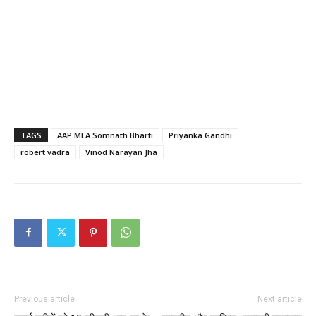
TAGS
AAP MLA Somnath Bharti
Priyanka Gandhi
robert vadra
Vinod Narayan Jha
Previous article
Next article