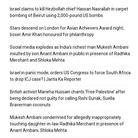
Israel claims to kill Hezbollah chief Hassan Nasrallah in carpet
bombing of Beirut using 2,000-pound US bombs
Stars descend on London for Asian Achievers Award night;
boxer Amir Khan honoured for philanthropy
Social media explodes as India’s richest man Mukesh Ambani
insulted by son Anant Ambani in public in presence of Radhika
Merchant and Shloka Mehta
Israel in panic mode; orders US Congress to force South Africa
to drop ICJ case? | Janta Ka Reporter
British activist Marieha Hussain chants ‘Free Palestine’ after
being declared not guilty for calling Rishi Sunak, Suella
Braverman coconuts
Mukesh Ambani condemned for allegedly inappropriately
touching daughter-in-law Radhika Merchant in presence of
Anant Ambani, Shloka Mehta