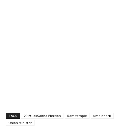
TAGS
2019 LokSabha Election
Ram temple
uma bharti
Union Minister