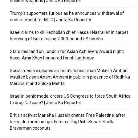
nuclear weapons | Janta Ka Reporter
Trump’s supporters furious as he announces withdrawal of
endorsement for MTG | Janta Ka Reporter
Israel claims to kill Hezbollah chief Hassan Nasrallah in carpet
bombing of Beirut using 2,000-pound US bombs
Stars descend on London for Asian Achievers Award night;
boxer Amir Khan honoured for philanthropy
Social media explodes as India’s richest man Mukesh Ambani
insulted by son Anant Ambani in public in presence of Radhika
Merchant and Shloka Mehta
Israel in panic mode; orders US Congress to force South Africa
to drop ICJ case? | Janta Ka Reporter
British activist Marieha Hussain chants ‘Free Palestine’ after
being declared not guilty for calling Rishi Sunak, Suella
Braverman coconuts