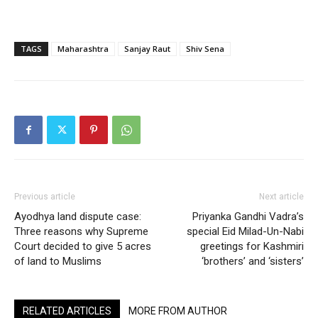
TAGS
Maharashtra
Sanjay Raut
Shiv Sena
Previous article
Next article
Ayodhya land dispute case:
Priyanka Gandhi Vadra’s
Three reasons why Supreme
special Eid Milad-Un-Nabi
Court decided to give 5 acres
greetings for Kashmiri
of land to Muslims
‘brothers’ and ‘sisters’
RELATED ARTICLES
MORE FROM AUTHOR