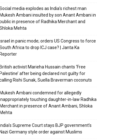
Social media explodes as India’s richest man
Mukesh Ambani insulted by son Anant Ambani in
public in presence of Radhika Merchant and
Shloka Mehta
Israel in panic mode; orders US Congress to force
South Africa to drop ICJ case? | Janta Ka
Reporter
British activist Marieha Hussain chants ‘Free
Palestine’ after being declared not guilty for
calling Rishi Sunak, Suella Braverman coconuts
Mukesh Ambani condemned for allegedly
inappropriately touching daughter-in-law Radhika
Merchant in presence of Anant Ambani, Shloka
Mehta
India’s Supreme Court stays BJP government’s
Nazi Germany style order against Muslims