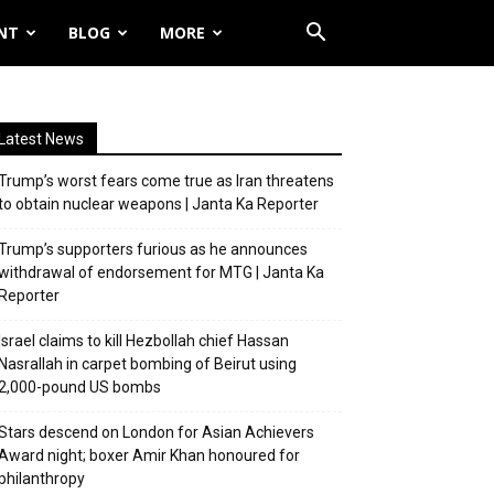
NT
BLOG
MORE
Latest News
Trump’s worst fears come true as Iran threatens
to obtain nuclear weapons | Janta Ka Reporter
Trump’s supporters furious as he announces
withdrawal of endorsement for MTG | Janta Ka
Reporter
Israel claims to kill Hezbollah chief Hassan
Nasrallah in carpet bombing of Beirut using
2,000-pound US bombs
Stars descend on London for Asian Achievers
Award night; boxer Amir Khan honoured for
philanthropy