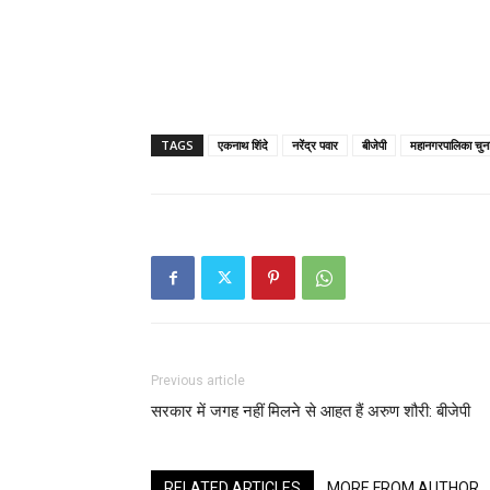
TAGS
एकनाथ शिंदे
नरेंद्र पवार
बीजेपी
महानगरपालिका चुन
Previous article
सरकार में जगह नहीं मिलने से आहत हैं अरुण शौरी: बीजेपी
RELATED ARTICLES
MORE FROM AUTHOR