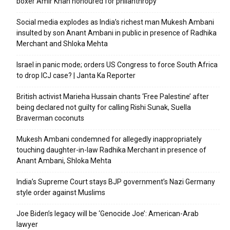
boxer Amir Khan honoured for philanthropy
Social media explodes as India’s richest man Mukesh Ambani
insulted by son Anant Ambani in public in presence of Radhika
Merchant and Shloka Mehta
Israel in panic mode; orders US Congress to force South Africa
to drop ICJ case? | Janta Ka Reporter
British activist Marieha Hussain chants ‘Free Palestine’ after
being declared not guilty for calling Rishi Sunak, Suella
Braverman coconuts
Mukesh Ambani condemned for allegedly inappropriately
touching daughter-in-law Radhika Merchant in presence of
Anant Ambani, Shloka Mehta
India’s Supreme Court stays BJP government’s Nazi Germany
style order against Muslims
Joe Biden’s legacy will be ‘Genocide Joe’: American-Arab
lawyer