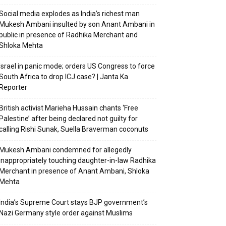
Social media explodes as India’s richest man
Mukesh Ambani insulted by son Anant Ambani in
public in presence of Radhika Merchant and
Shloka Mehta
Israel in panic mode; orders US Congress to force
South Africa to drop ICJ case? | Janta Ka
Reporter
British activist Marieha Hussain chants ‘Free
Palestine’ after being declared not guilty for
calling Rishi Sunak, Suella Braverman coconuts
Mukesh Ambani condemned for allegedly
inappropriately touching daughter-in-law Radhika
Merchant in presence of Anant Ambani, Shloka
Mehta
India’s Supreme Court stays BJP government’s
Nazi Germany style order against Muslims