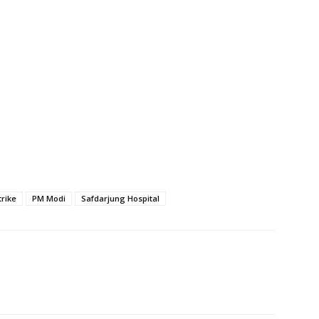
trike
PM Modi
Safdarjung Hospital