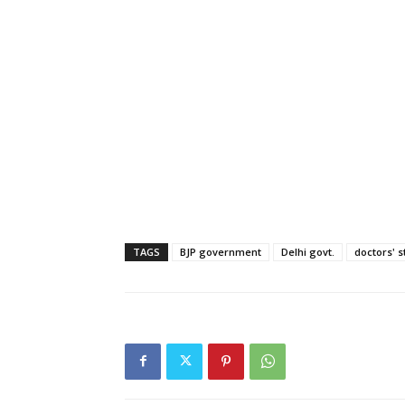
TAGS
BJP government
Delhi govt.
doctors' s