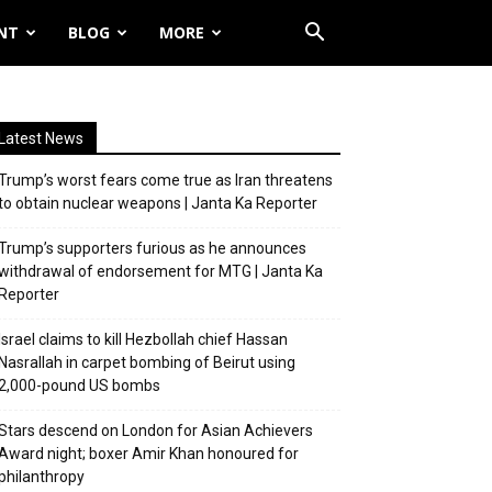
NT
BLOG
MORE
Latest News
Trump’s worst fears come true as Iran threatens
to obtain nuclear weapons | Janta Ka Reporter
Trump’s supporters furious as he announces
withdrawal of endorsement for MTG | Janta Ka
Reporter
Israel claims to kill Hezbollah chief Hassan
Nasrallah in carpet bombing of Beirut using
2,000-pound US bombs
Stars descend on London for Asian Achievers
Award night; boxer Amir Khan honoured for
philanthropy