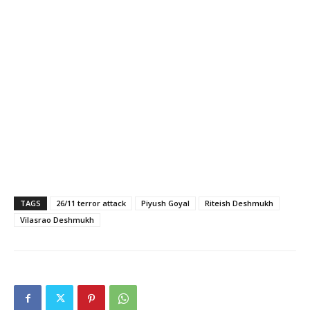
TAGS
26/11 terror attack
Piyush Goyal
Riteish Deshmukh
Vilasrao Deshmukh