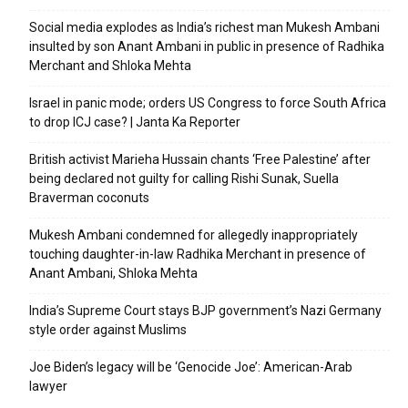
Social media explodes as India’s richest man Mukesh Ambani
insulted by son Anant Ambani in public in presence of Radhika
Merchant and Shloka Mehta
Israel in panic mode; orders US Congress to force South Africa
to drop ICJ case? | Janta Ka Reporter
British activist Marieha Hussain chants ‘Free Palestine’ after
being declared not guilty for calling Rishi Sunak, Suella
Braverman coconuts
Mukesh Ambani condemned for allegedly inappropriately
touching daughter-in-law Radhika Merchant in presence of
Anant Ambani, Shloka Mehta
India’s Supreme Court stays BJP government’s Nazi Germany
style order against Muslims
Joe Biden’s legacy will be ‘Genocide Joe’: American-Arab
lawyer