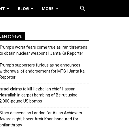
NT
BLOG
MORE
Latest News
Trump’s worst fears come true as Iran threatens
to obtain nuclear weapons | Janta Ka Reporter
Trump’s supporters furious as he announces
withdrawal of endorsement for MTG | Janta Ka
Reporter
Israel claims to kill Hezbollah chief Hassan
Nasrallah in carpet bombing of Beirut using
2,000-pound US bombs
Stars descend on London for Asian Achievers
Award night; boxer Amir Khan honoured for
philanthropy