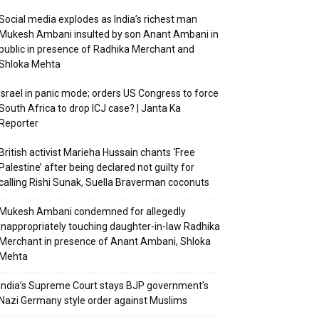
Social media explodes as India’s richest man
Mukesh Ambani insulted by son Anant Ambani in
public in presence of Radhika Merchant and
Shloka Mehta
Israel in panic mode; orders US Congress to force
South Africa to drop ICJ case? | Janta Ka
Reporter
British activist Marieha Hussain chants ‘Free
Palestine’ after being declared not guilty for
calling Rishi Sunak, Suella Braverman coconuts
Mukesh Ambani condemned for allegedly
inappropriately touching daughter-in-law Radhika
Merchant in presence of Anant Ambani, Shloka
Mehta
India’s Supreme Court stays BJP government’s
Nazi Germany style order against Muslims