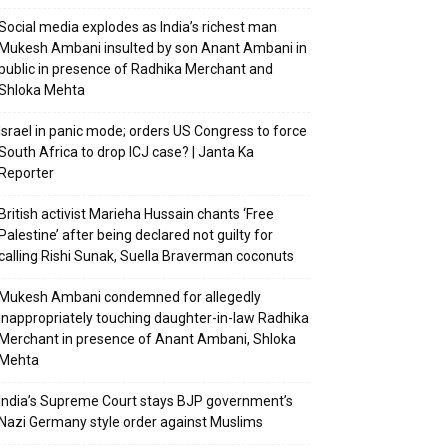
Social media explodes as India’s richest man
Mukesh Ambani insulted by son Anant Ambani in
public in presence of Radhika Merchant and
Shloka Mehta
Israel in panic mode; orders US Congress to force
South Africa to drop ICJ case? | Janta Ka
Reporter
British activist Marieha Hussain chants ‘Free
Palestine’ after being declared not guilty for
calling Rishi Sunak, Suella Braverman coconuts
Mukesh Ambani condemned for allegedly
inappropriately touching daughter-in-law Radhika
Merchant in presence of Anant Ambani, Shloka
Mehta
India’s Supreme Court stays BJP government’s
Nazi Germany style order against Muslims