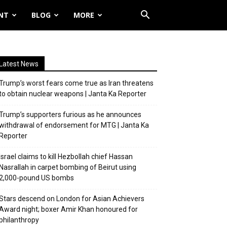
NT
BLOG
MORE
Latest News
Trump’s worst fears come true as Iran threatens
to obtain nuclear weapons | Janta Ka Reporter
Trump’s supporters furious as he announces
withdrawal of endorsement for MTG | Janta Ka
Reporter
Israel claims to kill Hezbollah chief Hassan
Nasrallah in carpet bombing of Beirut using
2,000-pound US bombs
Stars descend on London for Asian Achievers
Award night; boxer Amir Khan honoured for
philanthropy