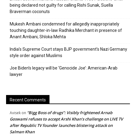
being declared not guilty for calling Rishi Sunak, Suella
Braverman coconuts
Mukesh Ambani condemned for allegedly inappropriately
touching daughter-in-law Radhika Merchant in presence of
Anant Ambani, Shloka Mehta
India’s Supreme Court stays BJP government’s Nazi Germany
style order against Muslims
Joe Biden’s legacy will be ‘Genocide Joe’: American-Arab
lawyer
Recent Comments
“Bigg Boss of drugs”: Visibly frightened Arnab
Avisek
on
Goswami refuses to accept Arshi Khan’s challenge on LIVE TV
after Republic TV founder launches blistering attack on
Salman Khan