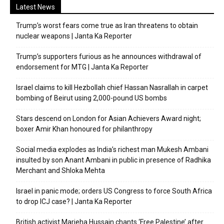
Latest News
Trump’s worst fears come true as Iran threatens to obtain
nuclear weapons | Janta Ka Reporter
Trump’s supporters furious as he announces withdrawal of
endorsement for MTG | Janta Ka Reporter
Israel claims to kill Hezbollah chief Hassan Nasrallah in carpet
bombing of Beirut using 2,000-pound US bombs
Stars descend on London for Asian Achievers Award night;
boxer Amir Khan honoured for philanthropy
Social media explodes as India’s richest man Mukesh Ambani
insulted by son Anant Ambani in public in presence of Radhika
Merchant and Shloka Mehta
Israel in panic mode; orders US Congress to force South Africa
to drop ICJ case? | Janta Ka Reporter
British activist Marieha Hussain chants ‘Free Palestine’ after