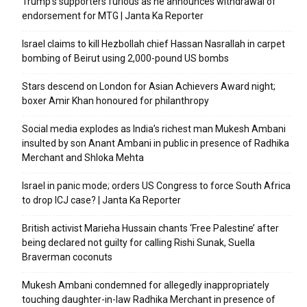
Trump’s supporters furious as he announces withdrawal of
endorsement for MTG | Janta Ka Reporter
Israel claims to kill Hezbollah chief Hassan Nasrallah in carpet
bombing of Beirut using 2,000-pound US bombs
Stars descend on London for Asian Achievers Award night;
boxer Amir Khan honoured for philanthropy
Social media explodes as India’s richest man Mukesh Ambani
insulted by son Anant Ambani in public in presence of Radhika
Merchant and Shloka Mehta
Israel in panic mode; orders US Congress to force South Africa
to drop ICJ case? | Janta Ka Reporter
British activist Marieha Hussain chants ‘Free Palestine’ after
being declared not guilty for calling Rishi Sunak, Suella
Braverman coconuts
Mukesh Ambani condemned for allegedly inappropriately
touching daughter-in-law Radhika Merchant in presence of