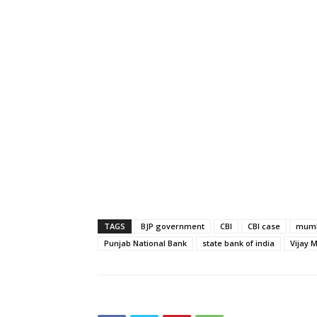
TAGS
BJP government
CBI
CBI case
mum
Punjab National Bank
state bank of india
Vijay M