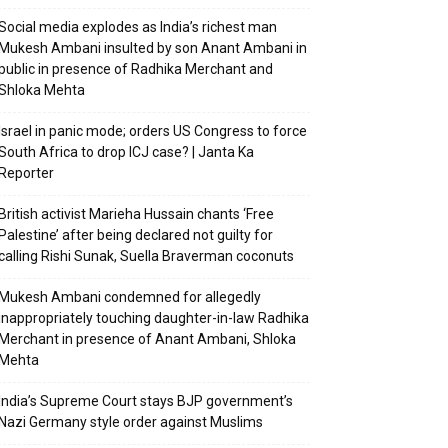
Social media explodes as India’s richest man
Mukesh Ambani insulted by son Anant Ambani in
public in presence of Radhika Merchant and
Shloka Mehta
Israel in panic mode; orders US Congress to force
South Africa to drop ICJ case? | Janta Ka
Reporter
British activist Marieha Hussain chants ‘Free
Palestine’ after being declared not guilty for
calling Rishi Sunak, Suella Braverman coconuts
Mukesh Ambani condemned for allegedly
inappropriately touching daughter-in-law Radhika
Merchant in presence of Anant Ambani, Shloka
Mehta
India’s Supreme Court stays BJP government’s
Nazi Germany style order against Muslims