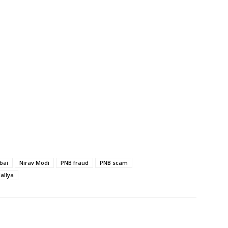
bai
Nirav Modi
PNB fraud
PNB scam
allya