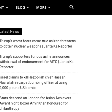
NT
BLOG
MORE
Latest News
Trump’s worst fears come true as Iran threatens
to obtain nuclear weapons | Janta Ka Reporter
Trump’s supporters furious as he announces
withdrawal of endorsement for MTG | Janta Ka
Reporter
Israel claims to kill Hezbollah chief Hassan
Nasrallah in carpet bombing of Beirut using
2,000-pound US bombs
Stars descend on London for Asian Achievers
Award night; boxer Amir Khan honoured for
philanthropy