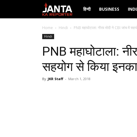
Janta
हिन्दी
BUSINESS
IND
Ka
Home
Hindi
PNB महाघोटाला: नीरव मोदी ने CBI जांच में सहय
Hindi
Reporter
PNB महाघोटाला: नीरव 
सहयोग से किया इनका
By
JKR Staff
-
March 1, 2018