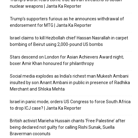
nuclear weapons | Janta Ka Reporter
Trump’s supporters furious as he announces withdrawal of
endorsement for MTG | Janta Ka Reporter
Israel claims to kill Hezbollah chief Hassan Nasrallah in carpet
bombing of Beirut using 2,000-pound US bombs
Stars descend on London for Asian Achievers Award night;
boxer Amir Khan honoured for philanthropy
Social media explodes as India’s richest man Mukesh Ambani
insulted by son Anant Ambani in public in presence of Radhika
Merchant and Shloka Mehta
Israel in panic mode; orders US Congress to force South Africa
to drop ICJ case? | Janta Ka Reporter
British activist Marieha Hussain chants ‘Free Palestine’ after
being declared not guilty for calling Rishi Sunak, Suella
Braverman coconuts