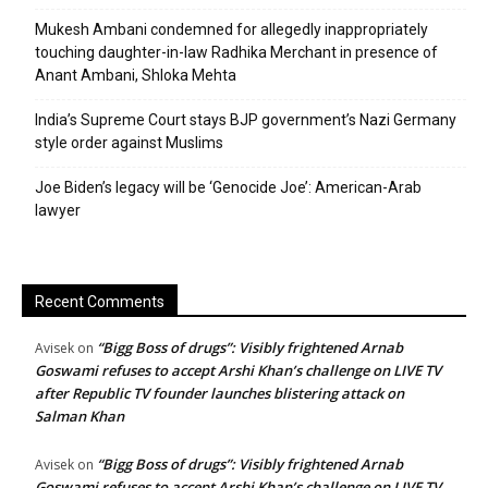
Mukesh Ambani condemned for allegedly inappropriately
touching daughter-in-law Radhika Merchant in presence of
Anant Ambani, Shloka Mehta
India’s Supreme Court stays BJP government’s Nazi Germany
style order against Muslims
Joe Biden’s legacy will be ‘Genocide Joe’: American-Arab
lawyer
Recent Comments
“Bigg Boss of drugs”: Visibly frightened Arnab
Avisek
on
Goswami refuses to accept Arshi Khan’s challenge on LIVE TV
after Republic TV founder launches blistering attack on
Salman Khan
“Bigg Boss of drugs”: Visibly frightened Arnab
Avisek
on
Goswami refuses to accept Arshi Khan’s challenge on LIVE TV