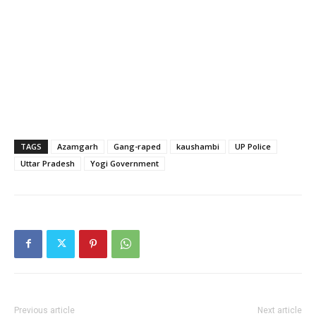
TAGS
Azamgarh
Gang-raped
kaushambi
UP Police
Uttar Pradesh
Yogi Government
Previous article
Next article