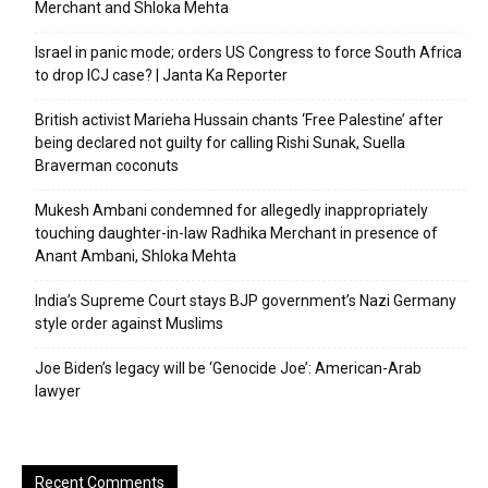
Merchant and Shloka Mehta
Israel in panic mode; orders US Congress to force South Africa
to drop ICJ case? | Janta Ka Reporter
British activist Marieha Hussain chants ‘Free Palestine’ after
being declared not guilty for calling Rishi Sunak, Suella
Braverman coconuts
Mukesh Ambani condemned for allegedly inappropriately
touching daughter-in-law Radhika Merchant in presence of
Anant Ambani, Shloka Mehta
India’s Supreme Court stays BJP government’s Nazi Germany
style order against Muslims
Joe Biden’s legacy will be ‘Genocide Joe’: American-Arab
lawyer
Recent Comments