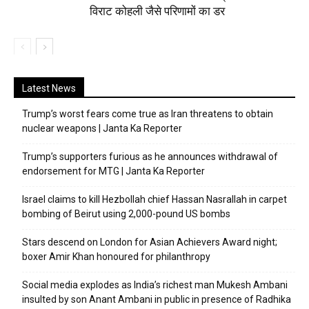
विराट कोहली जैसे परिणामों का डर
Latest News
Trump’s worst fears come true as Iran threatens to obtain
nuclear weapons | Janta Ka Reporter
Trump’s supporters furious as he announces withdrawal of
endorsement for MTG | Janta Ka Reporter
Israel claims to kill Hezbollah chief Hassan Nasrallah in carpet
bombing of Beirut using 2,000-pound US bombs
Stars descend on London for Asian Achievers Award night;
boxer Amir Khan honoured for philanthropy
Social media explodes as India’s richest man Mukesh Ambani
insulted by son Anant Ambani in public in presence of Radhika