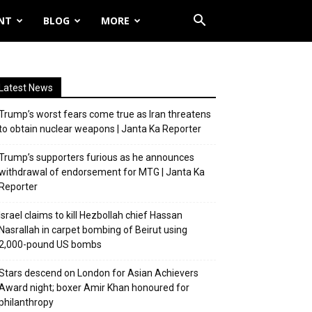
NT
BLOG
MORE
Latest News
Trump’s worst fears come true as Iran threatens
to obtain nuclear weapons | Janta Ka Reporter
Trump’s supporters furious as he announces
withdrawal of endorsement for MTG | Janta Ka
Reporter
Israel claims to kill Hezbollah chief Hassan
Nasrallah in carpet bombing of Beirut using
2,000-pound US bombs
Stars descend on London for Asian Achievers
Award night; boxer Amir Khan honoured for
philanthropy