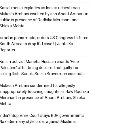
Social media explodes as India’s richest man
Mukesh Ambani insulted by son Anant Ambani in
public in presence of Radhika Merchant and
Shloka Mehta
Israel in panic mode; orders US Congress to force
South Africa to drop ICJ case? | Janta Ka
Reporter
British activist Marieha Hussain chants ‘Free
Palestine’ after being declared not guilty for
calling Rishi Sunak, Suella Braverman coconuts
Mukesh Ambani condemned for allegedly
inappropriately touching daughter-in-law Radhika
Merchant in presence of Anant Ambani, Shloka
Mehta
India’s Supreme Court stays BJP government’s
Nazi Germany style order against Muslims