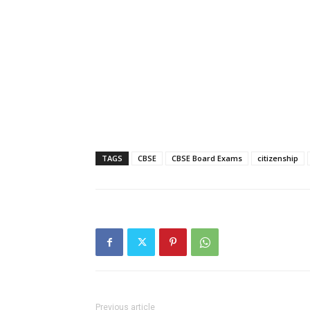
TAGS
CBSE
CBSE Board Exams
citizenship
Previous article