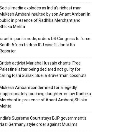
Social media explodes as India’s richest man
Mukesh Ambani insulted by son Anant Ambani in
public in presence of Radhika Merchant and
Shloka Mehta
Israel in panic mode; orders US Congress to force
South Africa to drop ICJ case? | Janta Ka
Reporter
British activist Marieha Hussain chants ‘Free
Palestine’ after being declared not guilty for
calling Rishi Sunak, Suella Braverman coconuts
Mukesh Ambani condemned for allegedly
inappropriately touching daughter-in-law Radhika
Merchant in presence of Anant Ambani, Shloka
Mehta
India’s Supreme Court stays BJP government’s
Nazi Germany style order against Muslims