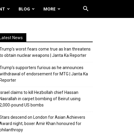
NT
BLOG
MORE
Latest News
Trump’s worst fears come true as Iran threatens
to obtain nuclear weapons | Janta Ka Reporter
Trump’s supporters furious as he announces
withdrawal of endorsement for MTG | Janta Ka
Reporter
Israel claims to kill Hezbollah chief Hassan
Nasrallah in carpet bombing of Beirut using
2,000-pound US bombs
Stars descend on London for Asian Achievers
Award night; boxer Amir Khan honoured for
philanthropy