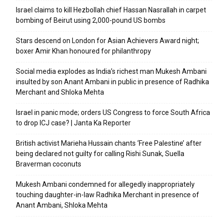
Israel claims to kill Hezbollah chief Hassan Nasrallah in carpet
bombing of Beirut using 2,000-pound US bombs
Stars descend on London for Asian Achievers Award night;
boxer Amir Khan honoured for philanthropy
Social media explodes as India’s richest man Mukesh Ambani
insulted by son Anant Ambani in public in presence of Radhika
Merchant and Shloka Mehta
Israel in panic mode; orders US Congress to force South Africa
to drop ICJ case? | Janta Ka Reporter
British activist Marieha Hussain chants ‘Free Palestine’ after
being declared not guilty for calling Rishi Sunak, Suella
Braverman coconuts
Mukesh Ambani condemned for allegedly inappropriately
touching daughter-in-law Radhika Merchant in presence of
Anant Ambani, Shloka Mehta