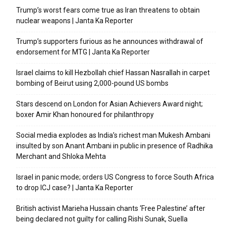
Trump’s worst fears come true as Iran threatens to obtain
nuclear weapons | Janta Ka Reporter
Trump’s supporters furious as he announces withdrawal of
endorsement for MTG | Janta Ka Reporter
Israel claims to kill Hezbollah chief Hassan Nasrallah in carpet
bombing of Beirut using 2,000-pound US bombs
Stars descend on London for Asian Achievers Award night;
boxer Amir Khan honoured for philanthropy
Social media explodes as India’s richest man Mukesh Ambani
insulted by son Anant Ambani in public in presence of Radhika
Merchant and Shloka Mehta
Israel in panic mode; orders US Congress to force South Africa
to drop ICJ case? | Janta Ka Reporter
British activist Marieha Hussain chants ‘Free Palestine’ after
being declared not guilty for calling Rishi Sunak, Suella