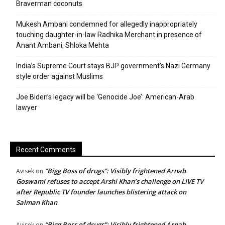
Braverman coconuts
Mukesh Ambani condemned for allegedly inappropriately
touching daughter-in-law Radhika Merchant in presence of
Anant Ambani, Shloka Mehta
India’s Supreme Court stays BJP government’s Nazi Germany
style order against Muslims
Joe Biden’s legacy will be ‘Genocide Joe’: American-Arab
lawyer
Recent Comments
“Bigg Boss of drugs”: Visibly frightened Arnab
Avisek
on
Goswami refuses to accept Arshi Khan’s challenge on LIVE TV
after Republic TV founder launches blistering attack on
Salman Khan
“Bigg Boss of drugs”: Visibly frightened Arnab
Avisek
on