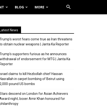
NT
BLOG
MORE
Latest News
Trump’s worst fears come true as Iran threatens
to obtain nuclear weapons | Janta Ka Reporter
Trump’s supporters furious as he announces
withdrawal of endorsement for MTG | Janta Ka
Reporter
Israel claims to kill Hezbollah chief Hassan
Nasrallah in carpet bombing of Beirut using
2,000-pound US bombs
Stars descend on London for Asian Achievers
Award night; boxer Amir Khan honoured for
philanthropy