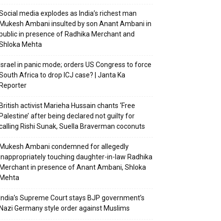
Social media explodes as India’s richest man
Mukesh Ambani insulted by son Anant Ambani in
public in presence of Radhika Merchant and
Shloka Mehta
Israel in panic mode; orders US Congress to force
South Africa to drop ICJ case? | Janta Ka
Reporter
British activist Marieha Hussain chants ‘Free
Palestine’ after being declared not guilty for
calling Rishi Sunak, Suella Braverman coconuts
Mukesh Ambani condemned for allegedly
inappropriately touching daughter-in-law Radhika
Merchant in presence of Anant Ambani, Shloka
Mehta
India’s Supreme Court stays BJP government’s
Nazi Germany style order against Muslims