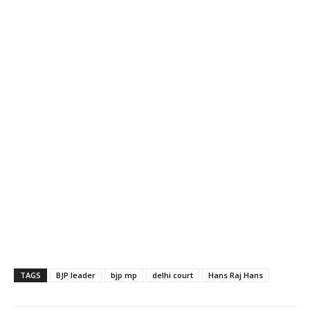
TAGS
BJP leader
bjp mp
delhi court
Hans Raj Hans