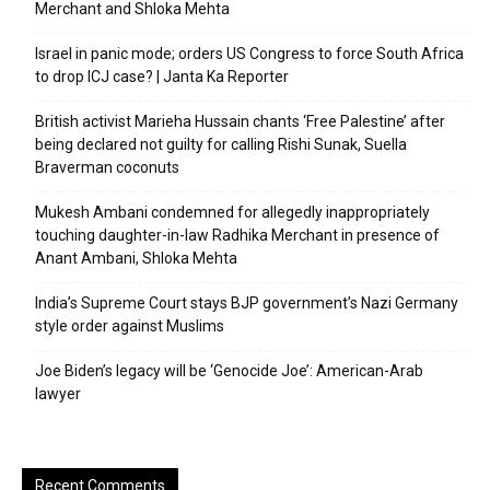
Merchant and Shloka Mehta
Israel in panic mode; orders US Congress to force South Africa
to drop ICJ case? | Janta Ka Reporter
British activist Marieha Hussain chants ‘Free Palestine’ after
being declared not guilty for calling Rishi Sunak, Suella
Braverman coconuts
Mukesh Ambani condemned for allegedly inappropriately
touching daughter-in-law Radhika Merchant in presence of
Anant Ambani, Shloka Mehta
India’s Supreme Court stays BJP government’s Nazi Germany
style order against Muslims
Joe Biden’s legacy will be ‘Genocide Joe’: American-Arab
lawyer
Recent Comments