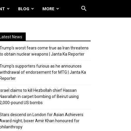
NT
BLOG
MORE
Latest News
Trump’s worst fears come true as Iran threatens
to obtain nuclear weapons | Janta Ka Reporter
Trump’s supporters furious as he announces
withdrawal of endorsement for MTG | Janta Ka
Reporter
Israel claims to kill Hezbollah chief Hassan
Nasrallah in carpet bombing of Beirut using
2,000-pound US bombs
Stars descend on London for Asian Achievers
Award night; boxer Amir Khan honoured for
philanthropy