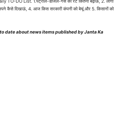
ी Daily TO-DO List. 1.पेट्रोल-डीजल-गैस का रेट कितना बढ़ाऊं, 2. लोगों
खले सपने कैसे दिखाऊं, 4. आज किस सरकारी कंपनी को बेचूं और 5. किसानों को
 to date about news items published by Janta Ka