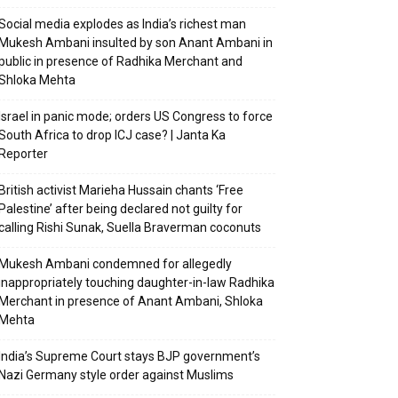
Social media explodes as India’s richest man
Mukesh Ambani insulted by son Anant Ambani in
public in presence of Radhika Merchant and
Shloka Mehta
Israel in panic mode; orders US Congress to force
South Africa to drop ICJ case? | Janta Ka
Reporter
British activist Marieha Hussain chants ‘Free
Palestine’ after being declared not guilty for
calling Rishi Sunak, Suella Braverman coconuts
Mukesh Ambani condemned for allegedly
inappropriately touching daughter-in-law Radhika
Merchant in presence of Anant Ambani, Shloka
Mehta
India’s Supreme Court stays BJP government’s
Nazi Germany style order against Muslims