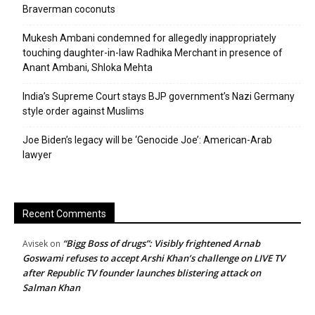
Braverman coconuts
Mukesh Ambani condemned for allegedly inappropriately
touching daughter-in-law Radhika Merchant in presence of
Anant Ambani, Shloka Mehta
India’s Supreme Court stays BJP government’s Nazi Germany
style order against Muslims
Joe Biden’s legacy will be ‘Genocide Joe’: American-Arab
lawyer
Recent Comments
“Bigg Boss of drugs”: Visibly frightened Arnab
Avisek
on
Goswami refuses to accept Arshi Khan’s challenge on LIVE TV
after Republic TV founder launches blistering attack on
Salman Khan