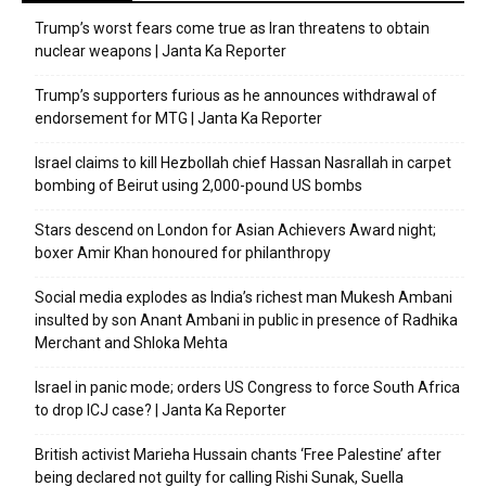
Trump’s worst fears come true as Iran threatens to obtain
nuclear weapons | Janta Ka Reporter
Trump’s supporters furious as he announces withdrawal of
endorsement for MTG | Janta Ka Reporter
Israel claims to kill Hezbollah chief Hassan Nasrallah in carpet
bombing of Beirut using 2,000-pound US bombs
Stars descend on London for Asian Achievers Award night;
boxer Amir Khan honoured for philanthropy
Social media explodes as India’s richest man Mukesh Ambani
insulted by son Anant Ambani in public in presence of Radhika
Merchant and Shloka Mehta
Israel in panic mode; orders US Congress to force South Africa
to drop ICJ case? | Janta Ka Reporter
British activist Marieha Hussain chants ‘Free Palestine’ after
being declared not guilty for calling Rishi Sunak, Suella