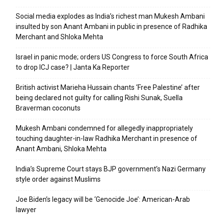
Social media explodes as India’s richest man Mukesh Ambani
insulted by son Anant Ambani in public in presence of Radhika
Merchant and Shloka Mehta
Israel in panic mode; orders US Congress to force South Africa
to drop ICJ case? | Janta Ka Reporter
British activist Marieha Hussain chants ‘Free Palestine’ after
being declared not guilty for calling Rishi Sunak, Suella
Braverman coconuts
Mukesh Ambani condemned for allegedly inappropriately
touching daughter-in-law Radhika Merchant in presence of
Anant Ambani, Shloka Mehta
India’s Supreme Court stays BJP government’s Nazi Germany
style order against Muslims
Joe Biden’s legacy will be ‘Genocide Joe’: American-Arab
lawyer