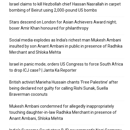
Israel claims to kill Hezbollah chief Hassan Nasrallah in carpet
bombing of Beirut using 2,000-pound US bombs
Stars descend on London for Asian Achievers Award night;
boxer Amir Khan honoured for philanthropy
Social media explodes as India’s richest man Mukesh Ambani
insulted by son Anant Ambani in public in presence of Radhika
Merchant and Shloka Mehta
Israel in panic mode; orders US Congress to force South Africa
to drop ICJ case? | Janta Ka Reporter
British activist Marieha Hussain chants ‘Free Palestine’ after
being declared not guilty for calling Rishi Sunak, Suella
Braverman coconuts
Mukesh Ambani condemned for allegedly inappropriately
touching daughter-in-law Radhika Merchant in presence of
Anant Ambani, Shloka Mehta