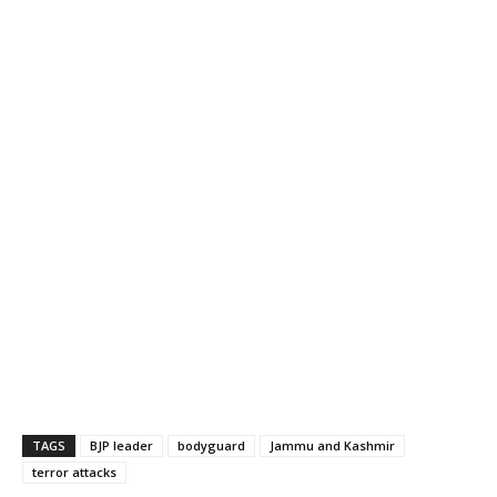
TAGS
BJP leader
bodyguard
Jammu and Kashmir
terror attacks