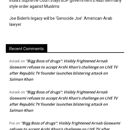
India’s Supreme Court stays BJP government’s Nazi Germany
style order against Muslims
Joe Biden’s legacy will be ‘Genocide Joe’: American-Arab
lawyer
Recent Comments
“Bigg Boss of drugs”: Visibly frightened Arnab
Avisek
on
Goswami refuses to accept Arshi Khan’s challenge on LIVE TV
after Republic TV founder launches blistering attack on
Salman Khan
“Bigg Boss of drugs”: Visibly frightened Arnab
Avisek
on
Goswami refuses to accept Arshi Khan’s challenge on LIVE TV
after Republic TV founder launches blistering attack on
Salman Khan
“Bigg Boss of drugs”: Visibly frightened Arnab Goswami
Pixi
on
refuses to accept Arshi Khan’s challenge on LIVE TV after