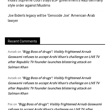
India’s Supreme Court stays BJP government’s Nazi Germany
style order against Muslims
Joe Biden’s legacy will be ‘Genocide Joe’: American-Arab
lawyer
Recent Comments
“Bigg Boss of drugs”: Visibly frightened Arnab
Avisek
on
Goswami refuses to accept Arshi Khan’s challenge on LIVE TV
after Republic TV founder launches blistering attack on
Salman Khan
“Bigg Boss of drugs”: Visibly frightened Arnab
Avisek
on
Goswami refuses to accept Arshi Khan’s challenge on LIVE TV
after Republic TV founder launches blistering attack on
Salman Khan
“Bigg Boss of drugs”: Visibly frightened Arnab Goswami
Pixi
on
refuses to accept Arshi Khan’s challenge on LIVE TV after