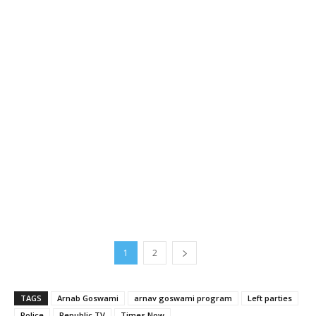
1
2
TAGS
Arnab Goswami
arnav goswami program
Left parties
Police
Republic TV
Times Now