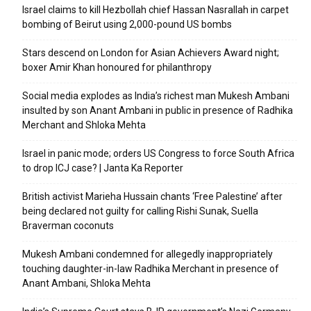
Israel claims to kill Hezbollah chief Hassan Nasrallah in carpet
bombing of Beirut using 2,000-pound US bombs
Stars descend on London for Asian Achievers Award night;
boxer Amir Khan honoured for philanthropy
Social media explodes as India’s richest man Mukesh Ambani
insulted by son Anant Ambani in public in presence of Radhika
Merchant and Shloka Mehta
Israel in panic mode; orders US Congress to force South Africa
to drop ICJ case? | Janta Ka Reporter
British activist Marieha Hussain chants ‘Free Palestine’ after
being declared not guilty for calling Rishi Sunak, Suella
Braverman coconuts
Mukesh Ambani condemned for allegedly inappropriately
touching daughter-in-law Radhika Merchant in presence of
Anant Ambani, Shloka Mehta