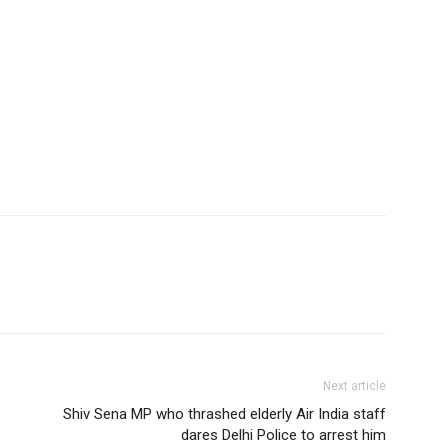
Next article
Shiv Sena MP who thrashed elderly Air India staff
dares Delhi Police to arrest him