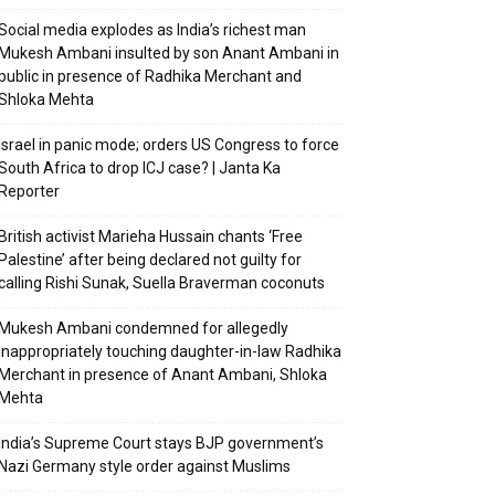
Social media explodes as India’s richest man
Mukesh Ambani insulted by son Anant Ambani in
public in presence of Radhika Merchant and
Shloka Mehta
Israel in panic mode; orders US Congress to force
South Africa to drop ICJ case? | Janta Ka
Reporter
British activist Marieha Hussain chants ‘Free
Palestine’ after being declared not guilty for
calling Rishi Sunak, Suella Braverman coconuts
Mukesh Ambani condemned for allegedly
inappropriately touching daughter-in-law Radhika
Merchant in presence of Anant Ambani, Shloka
Mehta
India’s Supreme Court stays BJP government’s
Nazi Germany style order against Muslims