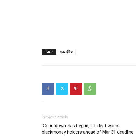
TAGS
एयर इंडिया
Previous article
‘Countdown’ has begun, I-T dept warns
blackmoney holders ahead of Mar 31 deadline