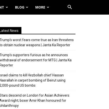
NT
BLOG
MORE
Latest News
Trump’s worst fears come true as Iran threatens
to obtain nuclear weapons | Janta Ka Reporter
Trump’s supporters furious as he announces
withdrawal of endorsement for MTG | Janta Ka
Reporter
Israel claims to kill Hezbollah chief Hassan
Nasrallah in carpet bombing of Beirut using
2,000-pound US bombs
Stars descend on London for Asian Achievers
Award night; boxer Amir Khan honoured for
philanthropy