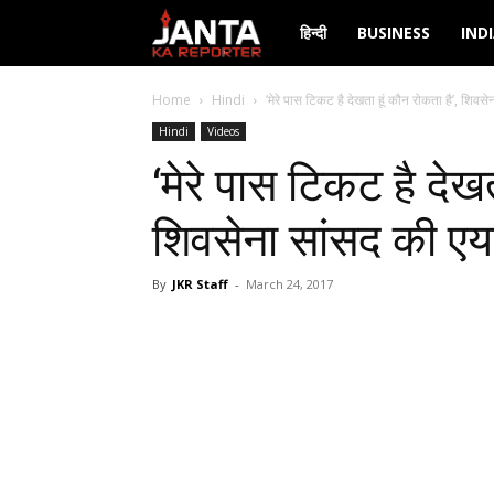
Janta
हिन्दी
BUSINESS
IND
Ka
Home
Hindi
‘मेरे पास टिकट है देखता हूं कौन रोकता है’, शिवसे
Hindi
Videos
Reporter
‘मेरे पास टिकट है देखत
शिवसेना सांसद की एय
By
JKR Staff
-
March 24, 2017