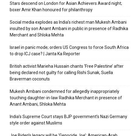
Stars descend on London for Asian Achievers Award night;
boxer Amir Khan honoured for philanthropy
Social media explodes as India’s richest man Mukesh Ambani
insulted by son Anant Ambani in public in presence of Radhika
Merchant and Shloka Mehta
Israel in panic mode; orders US Congress to force South Africa
to drop ICJ case? | Janta Ka Reporter
British activist Marieha Hussain chants ‘Free Palestine’ after
being declared not guilty for calling Rishi Sunak, Suella
Braverman coconuts
Mukesh Ambani condemned for allegedly inappropriately
touching daughter-in-law Radhika Merchant in presence of
Anant Ambani, Shloka Mehta
India’s Supreme Court stays BJP government’s Nazi Germany
style order against Muslims
Joe Biden’s legacy will be ‘Genocide Joe’: American-Arab