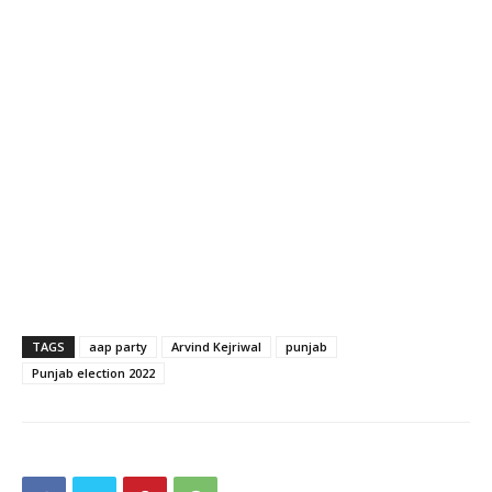
TAGS
aap party
Arvind Kejriwal
punjab
Punjab election 2022