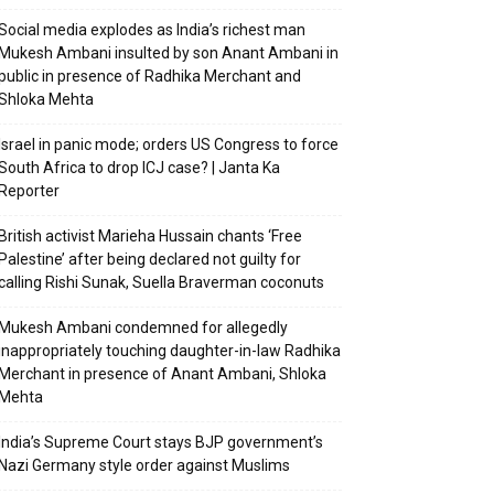
Social media explodes as India’s richest man
Mukesh Ambani insulted by son Anant Ambani in
public in presence of Radhika Merchant and
Shloka Mehta
Israel in panic mode; orders US Congress to force
South Africa to drop ICJ case? | Janta Ka
Reporter
British activist Marieha Hussain chants ‘Free
Palestine’ after being declared not guilty for
calling Rishi Sunak, Suella Braverman coconuts
Mukesh Ambani condemned for allegedly
inappropriately touching daughter-in-law Radhika
Merchant in presence of Anant Ambani, Shloka
Mehta
India’s Supreme Court stays BJP government’s
Nazi Germany style order against Muslims