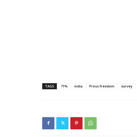
TAGS
71%
india
Press freedom
survey