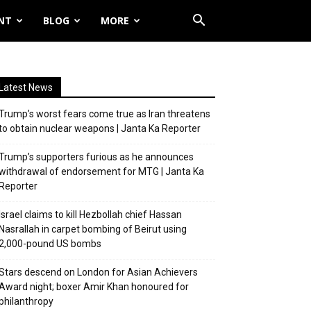
NT
BLOG
MORE
Latest News
Trump’s worst fears come true as Iran threatens
to obtain nuclear weapons | Janta Ka Reporter
Trump’s supporters furious as he announces
withdrawal of endorsement for MTG | Janta Ka
Reporter
Israel claims to kill Hezbollah chief Hassan
Nasrallah in carpet bombing of Beirut using
2,000-pound US bombs
Stars descend on London for Asian Achievers
Award night; boxer Amir Khan honoured for
philanthropy