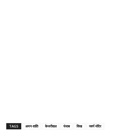
TAGS
अमन-शांति
केजरीवाल
पंजाब
सिख
स्वर्ण मंदिर