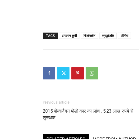
TAGS
अयलान कुर्दी
फिलीस्तीन
श्रद्धांजलि
सीरिया
Previous article
2015 वोक्सवैगन पोलो कार का लांच , 5.23 लाख रुपये से
शुरुआत