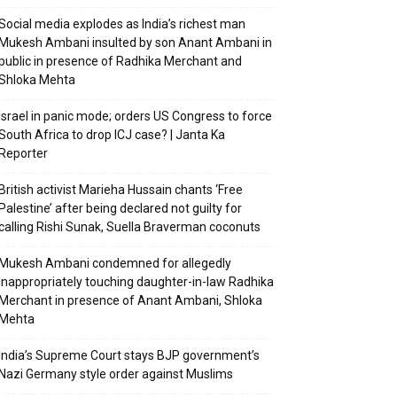
Social media explodes as India’s richest man
Mukesh Ambani insulted by son Anant Ambani in
public in presence of Radhika Merchant and
Shloka Mehta
Israel in panic mode; orders US Congress to force
South Africa to drop ICJ case? | Janta Ka
Reporter
British activist Marieha Hussain chants ‘Free
Palestine’ after being declared not guilty for
calling Rishi Sunak, Suella Braverman coconuts
Mukesh Ambani condemned for allegedly
inappropriately touching daughter-in-law Radhika
Merchant in presence of Anant Ambani, Shloka
Mehta
India’s Supreme Court stays BJP government’s
Nazi Germany style order against Muslims