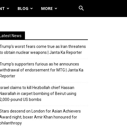
NT
BLOG
MORE
Latest News
Trump’s worst fears come true as Iran threatens
to obtain nuclear weapons | Janta Ka Reporter
Trump’s supporters furious as he announces
withdrawal of endorsement for MTG | Janta Ka
Reporter
Israel claims to kill Hezbollah chief Hassan
Nasrallah in carpet bombing of Beirut using
2,000-pound US bombs
Stars descend on London for Asian Achievers
Award night; boxer Amir Khan honoured for
philanthropy