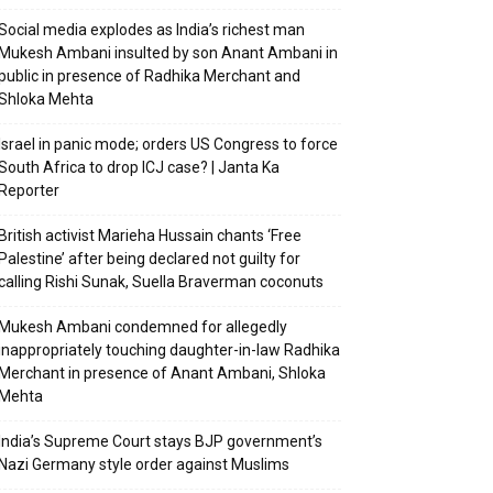
Social media explodes as India’s richest man
Mukesh Ambani insulted by son Anant Ambani in
public in presence of Radhika Merchant and
Shloka Mehta
Israel in panic mode; orders US Congress to force
South Africa to drop ICJ case? | Janta Ka
Reporter
British activist Marieha Hussain chants ‘Free
Palestine’ after being declared not guilty for
calling Rishi Sunak, Suella Braverman coconuts
Mukesh Ambani condemned for allegedly
inappropriately touching daughter-in-law Radhika
Merchant in presence of Anant Ambani, Shloka
Mehta
India’s Supreme Court stays BJP government’s
Nazi Germany style order against Muslims