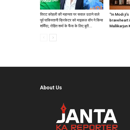
विराट कोहली की महानता पर सवाल उठाने वाले
“In Modi ji’s
पूर्व पाकिस्तानी क्रिकेटर को माइकल वॉन ने किया
braveheart i
शर्मिंदा; रोहित शर्मा के फैंस के लिए बुरी...
Mallikarjun
About Us