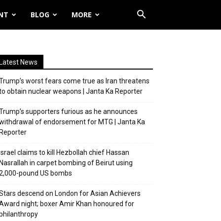
NT
BLOG
MORE
Latest News
Trump’s worst fears come true as Iran threatens
to obtain nuclear weapons | Janta Ka Reporter
Trump’s supporters furious as he announces
withdrawal of endorsement for MTG | Janta Ka
Reporter
Israel claims to kill Hezbollah chief Hassan
Nasrallah in carpet bombing of Beirut using
2,000-pound US bombs
Stars descend on London for Asian Achievers
Award night; boxer Amir Khan honoured for
philanthropy